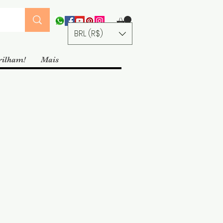
BRL (R$)
rilham!
Mais