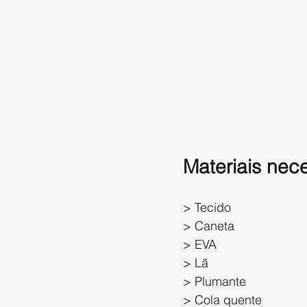
Materiais nec
> Tecido
> Caneta
> EVA
> Lã
> Plumante
> Cola quente