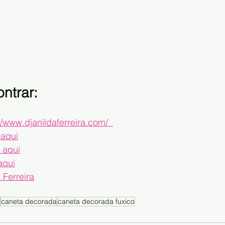
ntrar:
//www.djanildaferreira.com/  
 aqui
 aqui
aqui
 Ferreira
caneta decorada
caneta decorada fuxico