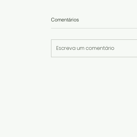
Comentários
Escreva um comentário
Caneta decorada