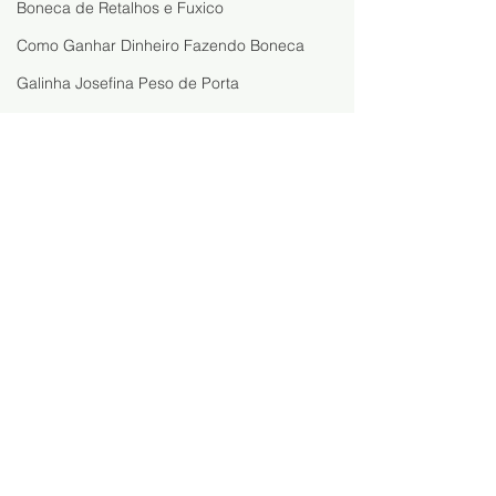
Boneca de Retalhos e Fuxico
Como Ganhar Dinheiro Fazendo Boneca
Galinha Josefina Peso de Porta
15 artesanatos fáceis para vender
Como Vender Artesanato pelo WhatsAp