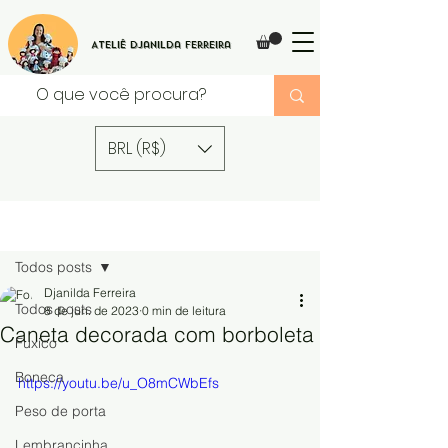
Ateliê Djanilda Ferreira
BRL (R$)
Post
Todos posts
Djanilda Ferreira
Todos posts
8 de jun. de 2023
0 min de leitura
Caneta decorada com borboleta
Fuxico
Boneca
https://youtu.be/u_O8mCWbEfs
Peso de porta
Lembrancinha