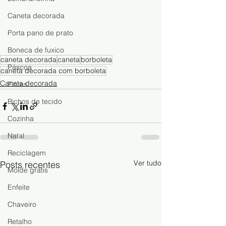
Caneta decorada
Porta pano de prato
Boneca de fuxico
caneta decorada
caneta
borboleta
Páscoa
caneta decorada com borboleta
Caneta decorada
Flores
Bichos de tecido
Cozinha
Natal
Reciclagem
Ver tudo
Posts recentes
Molde grátis
Enfeite
Chaveiro
Retalho