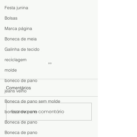
Festa junina
Bolsas
Marca página
Boneca de meia
Galinha de tecido
reciclagem
molde
boneco de pano
Comentários
jeans velho
Caneta pompo
Boneca de pano sem molde
Caneta decorada de flor
Escreva um comentário
boneca de pano
Boneca de pano
Boneca de pano