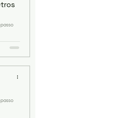
tros
a passo
a passo