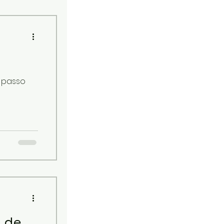
formar
al útil,
sua
uma renda
.
a passo
 de