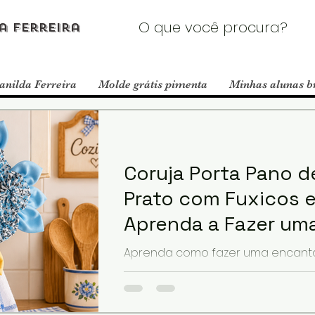
a Ferreira
anilda Ferreira
Molde grátis pimenta
Minhas alunas b
Coruja Porta Pano d
Prato com Fuxicos e
Aprenda a Fazer um
Linda Peça de Arte
Aprenda como fazer uma encant
com Reciclagem
**Coruja Porta Pano de Prato com 
CD** utilizando materiais recicláve
retalhos de tecido. Assista à vide