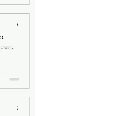
o
a passo