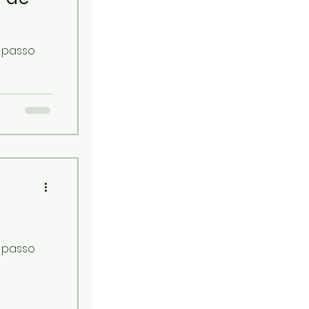
a passo
a passo