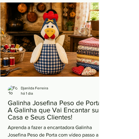
e podem gerar uma excelente renda extra —
ou até se transformar em sua principal fonte
de renda. Se você está começando agora ou
procura novas ideias
Djanilda Ferreira
há 1 dia
Galinha Josefina Peso de Porta:
A Galinha que Vai Encantar sua
Casa e Seus Clientes!
Aprenda a fazer a encantadora Galinha
Josefina Peso de Porta com vídeo passo a