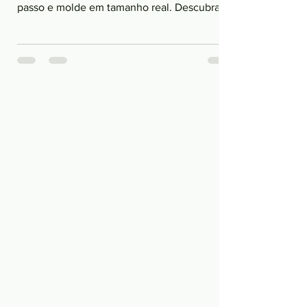
passo e molde em tamanho real. Descubra
como criar uma peça artesanal que decora,
encanta e ainda pode gerar renda extra.
Entre no grupo de WhatsApp para receber
novidades e garanta seu molde completo na
Hotmart.