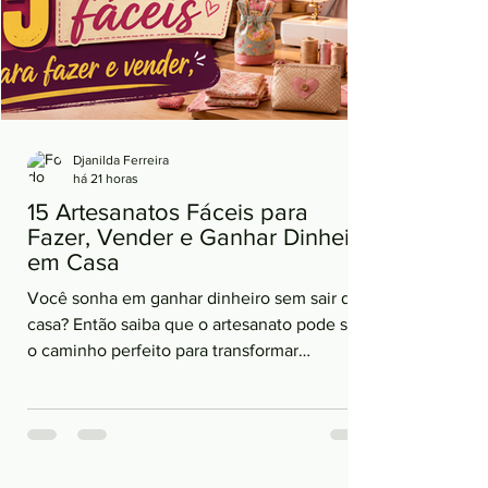
Djanilda Ferreira
há 21 horas
15 Artesanatos Fáceis para
Fazer, Vender e Ganhar Dinheiro
em Casa
Você sonha em ganhar dinheiro sem sair de
casa? Então saiba que o artesanato pode ser
o caminho perfeito para transformar
criatividade em renda. O melhor de tudo é
que você não precisa investir muito dinheiro
nem ter anos de experiência. Existem
diversos artesanatos fáceis para fazer e
vender que conquistam clientes rapidamente