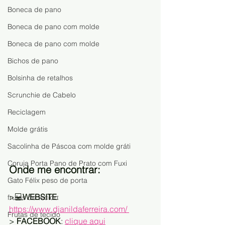
Boneca de pano
Boneca de pano com molde
Boneca de pano com molde
Bichos de pano
Bolsinha de retalhos
Scrunchie de Cabelo
Reciclagem
Molde grátis
Sacolinha de Páscoa com molde gráti
Coruja Porta Pano de Prato com Fuxi
Onde me encontrar:
Gato Félix peso de porta
>💻
WEBSITE
:   
frutas de tecido
https://www.djanildaferreira.com/ 
Frutas de tecido
> 
FACEBOOK
: 
clique aqui