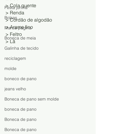
> Cola quente 
Festa junina
> Renda 
Bolsas
> Cordão de algodão 
> Arame fino 
Marca página
> Feltro 
Boneca de meia
> Lã
Galinha de tecido
reciclagem
molde
boneco de pano
jeans velho
Boneca de pano sem molde
boneca de pano
Boneca de pano
Boneca de pano