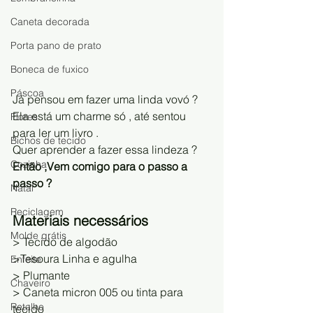
Caneta decorada
Porta pano de prato
Boneca de fuxico
Páscoa
Já pensou em fazer uma linda vovó ? 
Ela está um charme só , até sentou 
Flores
para ler um livro .
Bichos de tecido
Quer aprender a fazer essa lindeza ?
Cozinha
Então ,Vem comigo para o passo a 
passo ?
Natal
Reciclagem
Materiais necessários
Molde grátis
> Tecido de algodão 
>Tesoura Linha e agulha 
Enfeite
> Plumante 
Chaveiro
> Caneta micron 005 ou tinta para 
Retalho
tecido 