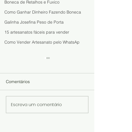
Boneca de Retalhos e Fuxico
Como Ganhar Dinheiro Fazendo Boneca
Galinha Josefina Peso de Porta
15 artesanatos fáceis para vender
Como Vender Artesanato pelo WhatsAp
Comentários
Escreva um comentário
Faça, Venda e Ganhe
Chaveiro de Co
Dinheiro com a Boneca
Fuxico: Aprend
Sofia: Aprenda a Fazer
Fazer, Vender e
uma Boneca Fácil e
Transformar Ret