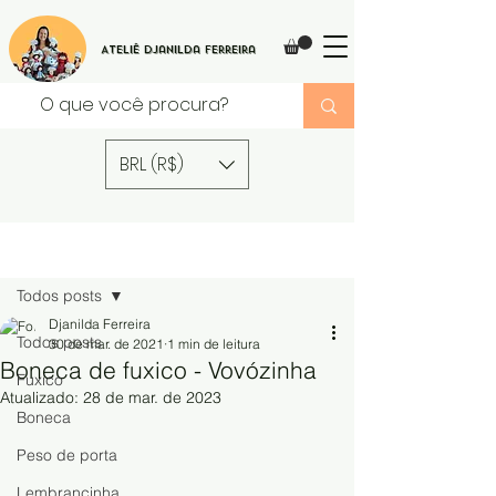
Ateliê Djanilda Ferreira
BRL (R$)
Post
Todos posts
Djanilda Ferreira
Todos posts
30 de mar. de 2021
1 min de leitura
Boneca de fuxico - Vovózinha
Fuxico
Atualizado:
28 de mar. de 2023
Boneca
Peso de porta
Lembrancinha