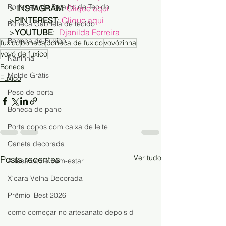
Borboleta de Retalho de Tecido
> 
INSTAGRAM
:
 Clique aqui 
>
PINTEREST
:
 Clique aqui
Boneca Gabriela de tecido
>
YOUTUBE
:  
Djanilda Ferreira
Boneca de Fuxico
fuxico
boneca
boneca de fuxico
vovózinha
vovó de fuxico
Naninha
Boneca
Molde Grátis
Fuxico
Peso de porta
Boneca de pano
Porta copos com caixa de leite
Caneta decorada
Ver tudo
Posts recentes
Artesanato e bem-estar
Xícara Velha Decorada
Prêmio iBest 2026
como começar no artesanato depois d