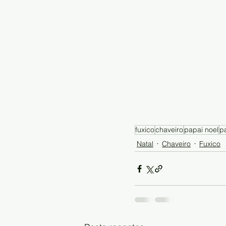
fuxico
chaveiro
papai noel
p
Natal
Chaveiro
Fuxico