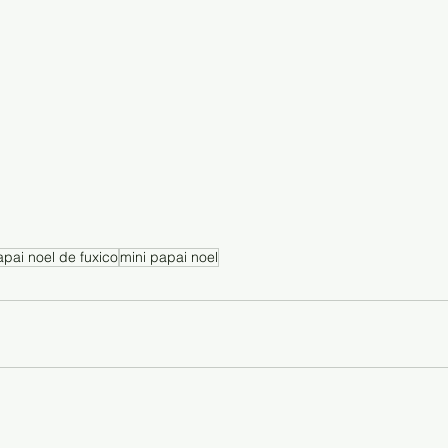
apai noel de fuxico
mini papai noel