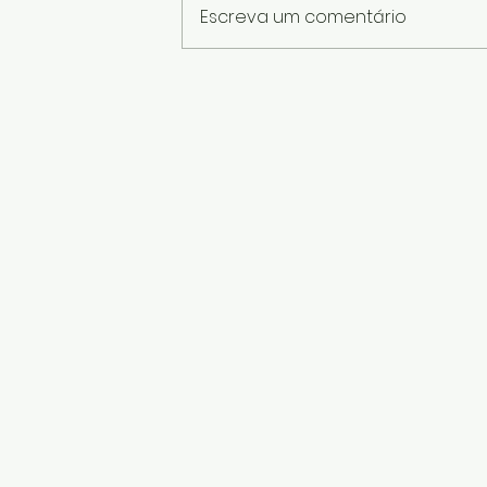
Escreva um comentário
Chaveiro de Coração de
Fuxico: Aprenda Como Fazer,
Vender e Transformar
Retalhos de Tecido em Renda
Extra