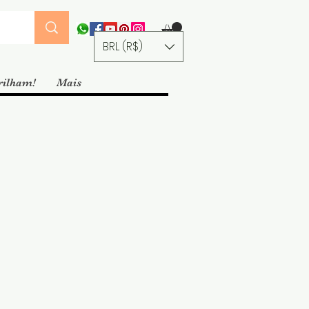
BRL (R$)
rilham!
Mais