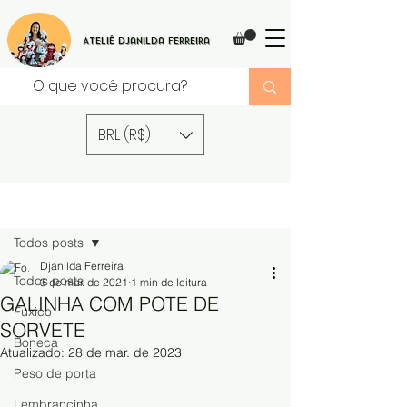
Ateliê Djanilda Ferreira
BRL (R$)
Post
Todos posts
Djanilda Ferreira
Todos posts
3 de mar. de 2021
1 min de leitura
GALINHA COM POTE DE
Fuxico
SORVETE
Boneca
Atualizado:
28 de mar. de 2023
Peso de porta
Lembrancinha