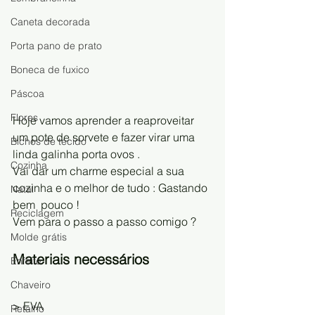
Caneta decorada
Porta pano de prato
Boneca de fuxico
Páscoa
Flores
Hoje vamos aprender a reaproveitar 
um pote de sorvete e fazer virar uma 
Bichos de tecido
linda galinha porta ovos .
Cozinha
Vai dar um charme especial a sua 
cozinha e o melhor de tudo : Gastando 
Natal
bem  pouco !
Reciclagem
Vem para o passo a passo comigo ?
Molde grátis
Materiais necessários
Enfeite
Chaveiro
> EVA
Retalho