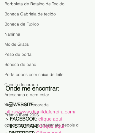
Borboleta de Retalho de Tecido
Boneca Gabriela de tecido
Boneca de Fuxico
Naninha
Molde Grátis
Peso de porta
Boneca de pano
Porta copos com caixa de leite
Caneta decorada
Onde me encontrar:
Artesanato e bem-estar
>💻
WEBSITE
:   
Xícara Velha Decorada
https://www.djanildaferreira.com/ 
Prêmio iBest 2026
> 
FACEBOOK
: 
clique aqui
como começar no artesanato depois d
> 
INSTAGRAM
:
 Clique aqui 
>
PINTEREST
:
 Clique aqui