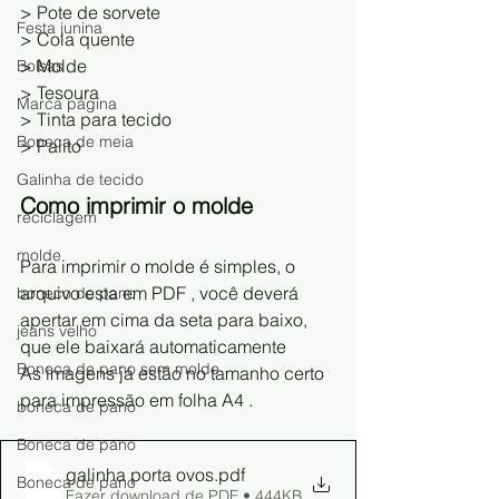
> Pote de sorvete
Festa junina
> Cola quente
> Molde
Bolsas
> Tesoura
Marca página
> Tinta para tecido
Boneca de meia
> Palito
Galinha de tecido
Como imprimir o molde 
reciclagem
molde
Para imprimir o molde é simples, o 
arquivo esta em PDF , você deverá 
boneco de pano
apertar em cima da seta para baixo, 
jeans velho
que ele baixará automaticamente 
Boneca de pano sem molde
As imagens já estão no tamanho certo 
para impressão em folha A4 . 
boneca de pano
Boneca de pano
galinha porta ovos
.pdf
Boneca de pano
Fazer download de PDF • 444KB