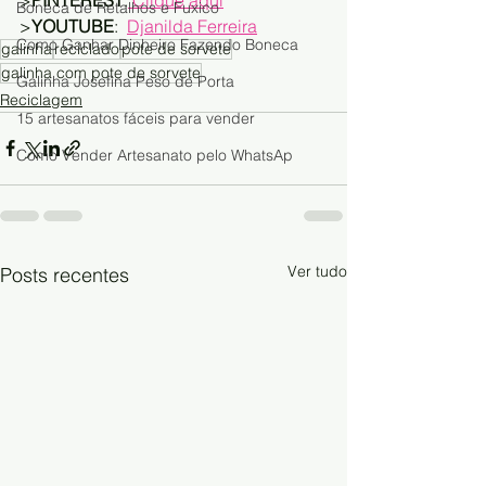
Boneca de Retalhos e Fuxico
>
YOUTUBE
:  
Djanilda Ferreira
Como Ganhar Dinheiro Fazendo Boneca
galinha
reciclado
pote de sorvete
galinha com pote de sorvete
Galinha Josefina Peso de Porta
Reciclagem
15 artesanatos fáceis para vender
Como Vender Artesanato pelo WhatsAp
Ver tudo
Posts recentes