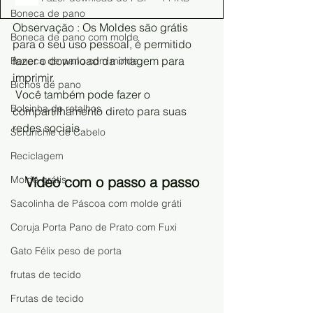
Boneca de pano
Observação : Os Moldes são grátis 
Boneca de pano com molde
para o seu uso pessoal, é permitido 
fazer o download da imagem para 
Boneca de pano com molde
imprimir.
Bichos de pano
 Você também pode fazer o 
Bolsinha de retalhos
compartilhamento direto para suas 
redes sociais .
Scrunchie de Cabelo
Reciclagem
   Vídeo com o passo a passo
Molde grátis
Sacolinha de Páscoa com molde gráti
Coruja Porta Pano de Prato com Fuxi
Gato Félix peso de porta
frutas de tecido
Frutas de tecido