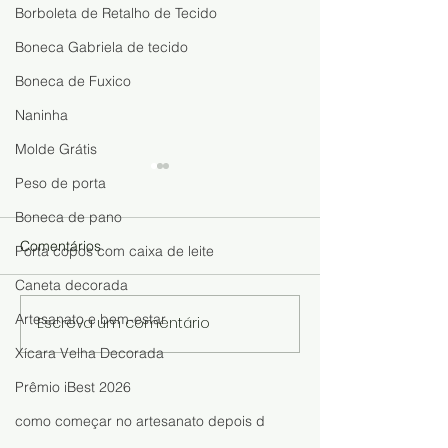
Borboleta de Retalho de Tecido
Boneca Gabriela de tecido
Boneca de Fuxico
Naninha
Molde Grátis
Peso de porta
Boneca de pano
Comentários
Porta copos com caixa de leite
Caneta decorada
Artesanato e bem-estar
Escreva um comentário
Boneca de Meia Fácil de
Faça, Venda e 
Fazer: Aprenda o Passo a
Dinheiro com a
Xícara Velha Decorada
Passo e Descubra Como
Sofia: Aprenda 
Prêmio iBest 2026
Lucrar com Artesanato
uma Boneca Fáci
Rápida
como começar no artesanato depois d