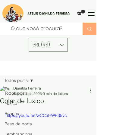
Ateliê Djanilda Ferreira
BRL (R$)
Post
Todos posts
Djanilda Ferreira
Todos posts
6 de jun. de 2023
0 min de leitura
Colar de fuxico
Fuxico
Boneca
https://youtu.be/wCCaHWP35vc
Peso de porta
Lembrancinha