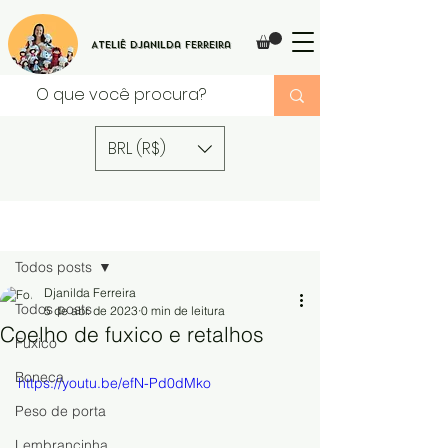
Ateliê Djanilda Ferreira
BRL (R$)
Post
Todos posts
Djanilda Ferreira
Todos posts
5 de abr. de 2023
0 min de leitura
Coelho de fuxico e retalhos
Fuxico
Boneca
https://youtu.be/efN-Pd0dMko
Peso de porta
Lembrancinha