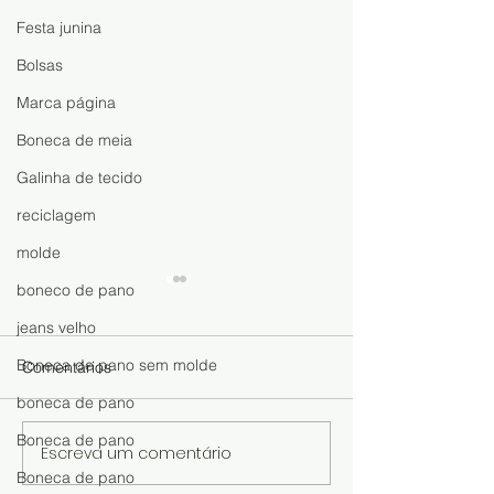
Festa junina
Bolsas
Marca página
Boneca de meia
Galinha de tecido
reciclagem
molde
boneco de pano
jeans velho
Boneca de pano sem molde
Comentários
boneca de pano
Boneca de pano
Escreva um comentário
Boneca de Meia Fácil de
Chaveiro de Co
Boneca de pano
Fazer: Aprenda o Passo a
Fuxico: Aprend