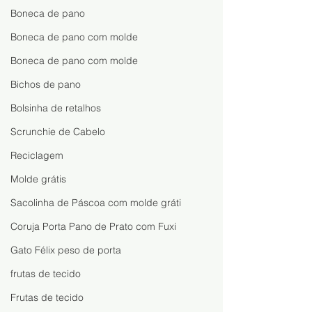
Passo e Descubra Como
Fazer, Vender e
Boneca de pano
Lucrar com Artesanato
Transformar Ret
Boneca de pano com molde
Tecido em Renda
Boneca de pano com molde
Bichos de pano
Bolsinha de retalhos
Scrunchie de Cabelo
Reciclagem
Molde grátis
Sacolinha de Páscoa com molde gráti
Coruja Porta Pano de Prato com Fuxi
Gato Félix peso de porta
frutas de tecido
Frutas de tecido