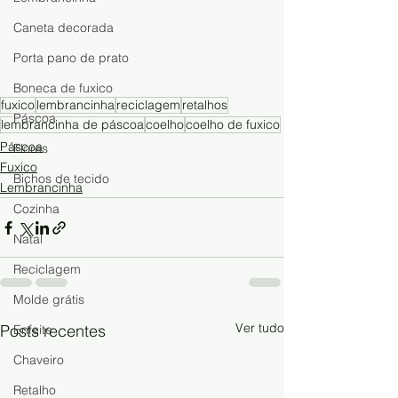
Caneta decorada
Porta pano de prato
Boneca de fuxico
fuxico
lembrancinha
reciclagem
retalhos
Páscoa
lembrancinha de páscoa
coelho
coelho de fuxico
Páscoa
Flores
Fuxico
Bichos de tecido
Lembrancinha
Cozinha
Natal
Reciclagem
Molde grátis
Ver tudo
Posts recentes
Enfeite
Chaveiro
Retalho