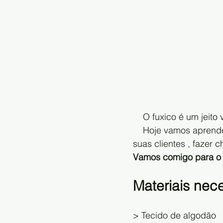
    O fuxico é um jeit
    Hoje vamos aprender a fazer uma linda bonequinha de fuxico , você pode presentear 
suas clientes , fazer ch
Vamos comigo para o
Materiais nec
> Tecido de algodão 