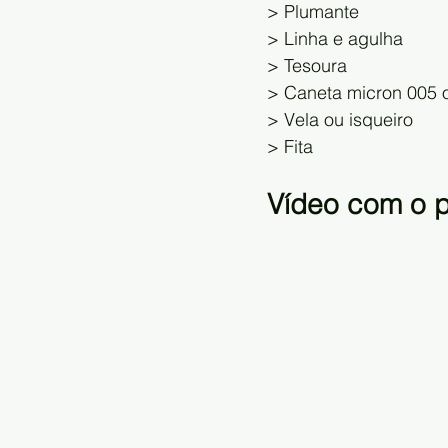
> Plumante 
> Linha e agulha 
> Tesoura 
> Caneta micron 005 ou
> Vela ou isqueiro 
> Fita
Vídeo com o p