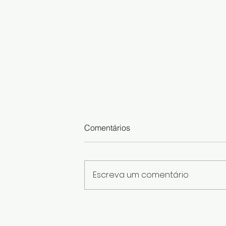
Comentários
Escreva um comentário
Bonequinha Feita com Caixa
de Ovos: Aprenda a Fazer