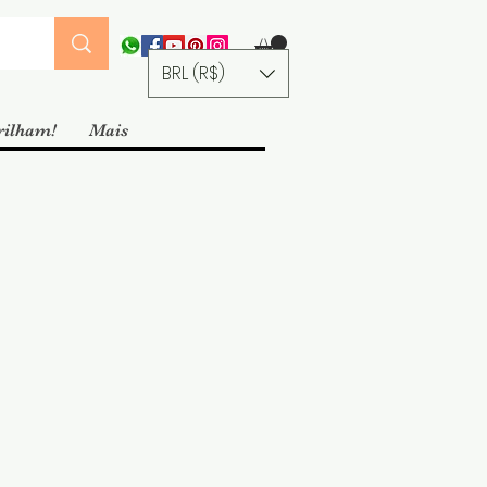
BRL (R$)
rilham!
Mais