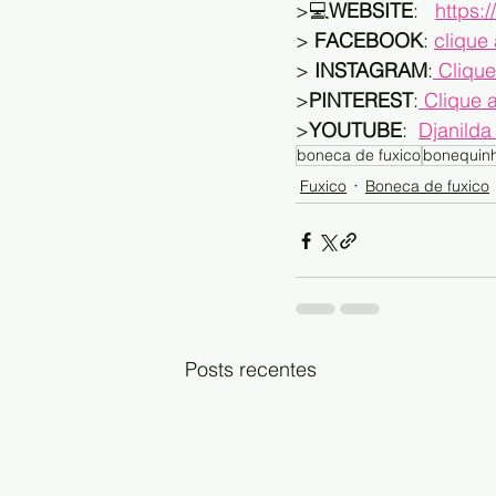
>💻
WEBSITE
:   
https:
> 
FACEBOOK
: 
clique
> 
INSTAGRAM
:
 Clique
>
PINTEREST
:
 Clique 
>
YOUTUBE
:  
Djanilda
boneca de fuxico
bonequinh
Fuxico
Boneca de fuxico
Posts recentes