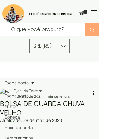
Ateliê Djanilda Ferreira
BRL (R$)
Post
Todos posts
Djanilda Ferreira
Todos posts
1 de abr. de 2021
1 min de leitura
BOLSA DE GUARDA CHUVA
Fuxico
VELHO
Boneca
Atualizado:
28 de mar. de 2023
Peso de porta
Lembrancinha