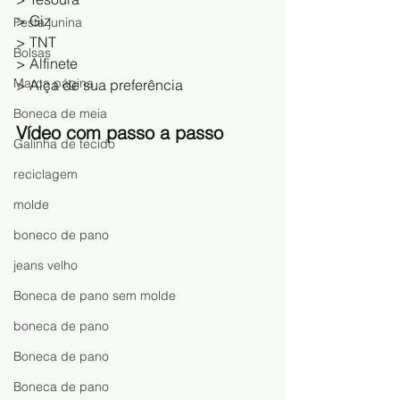
> Giz 
Festa junina
> TNT 
Bolsas
> Alfinete 
Marca página
> Alça de sua preferência
Boneca de meia
Vídeo com passo a passo 
Galinha de tecido
reciclagem
molde
boneco de pano
jeans velho
Boneca de pano sem molde
boneca de pano
Boneca de pano
Boneca de pano