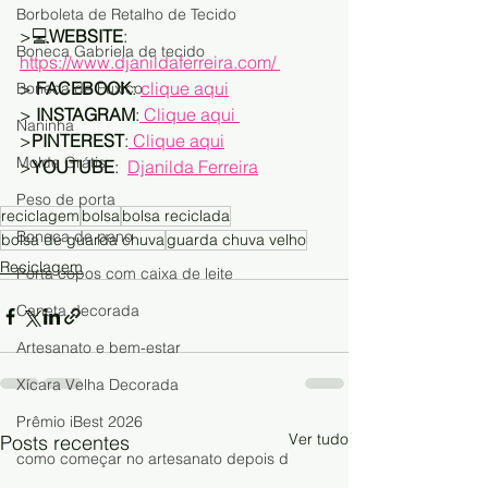
Borboleta de Retalho de Tecido
>💻
WEBSITE
:   
Boneca Gabriela de tecido
https://www.djanildaferreira.com/ 
> 
FACEBOOK
: 
clique aqui
Boneca de Fuxico
> 
INSTAGRAM
:
 Clique aqui 
Naninha
>
PINTEREST
:
 Clique aqui
Molde Grátis
>
YOUTUBE
:  
Djanilda Ferreira
Peso de porta
reciclagem
bolsa
bolsa reciclada
Boneca de pano
bolsa de guarda chuva
guarda chuva velho
Reciclagem
Porta copos com caixa de leite
Caneta decorada
Artesanato e bem-estar
Xícara Velha Decorada
Prêmio iBest 2026
Ver tudo
Posts recentes
como começar no artesanato depois d