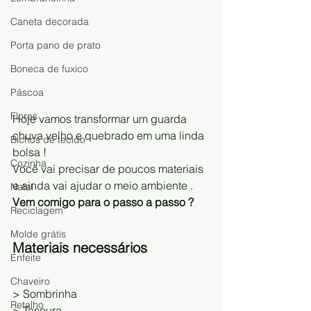
Caneta decorada
Porta pano de prato
Boneca de fuxico
Páscoa
Flores
Hoje vamos transformar um guarda 
chuva velho e quebrado em uma linda 
Bichos de tecido
bolsa ! 
Cozinha
Você vai precisar de poucos materiais 
e ainda vai ajudar o meio ambiente .
Natal
Vem comigo para o passo a passo ?
Reciclagem
Molde grátis
Materiais necessários
Enfeite
Chaveiro
> Sombrinha 
Retalho
> Tesoura 