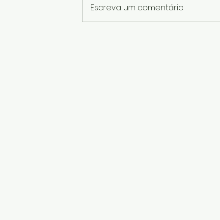
Escreva um comentário
Peso de Porta com Garrafa
PET: Aprenda a Fazer uma
Linda Peça com Reciclagem