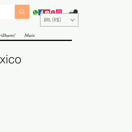
BRL (R$)
rilham!
Mais
xico