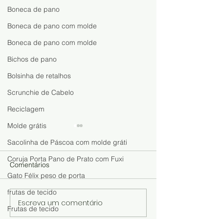
Boneca de pano
Boneca de pano com molde
Boneca de pano com molde
Bichos de pano
Bolsinha de retalhos
Scrunchie de Cabelo
Reciclagem
Molde grátis
Sacolinha de Páscoa com molde gráti
Coruja Porta Pano de Prato com Fuxi
Comentários
Gato Félix peso de porta
frutas de tecido
Escreva um comentário
Artesanato com Latas e
Bonequinha Fei
Frutas de tecido
Jeans: Ideia Fácil para
Caixa de Ovos: