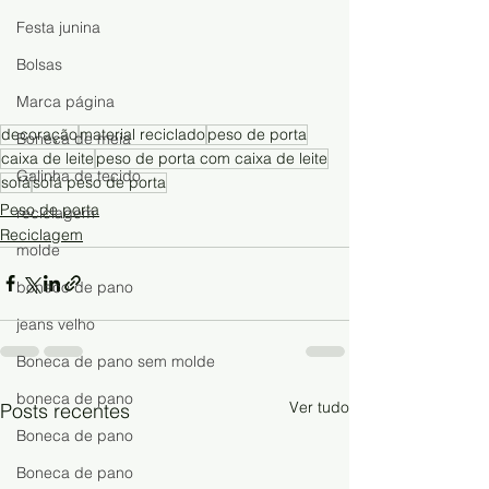
Festa junina
Bolsas
Marca página
decoração
material reciclado
peso de porta
Boneca de meia
caixa de leite
peso de porta com caixa de leite
Galinha de tecido
sofá
sofá peso de porta
Peso de porta
reciclagem
Reciclagem
molde
boneco de pano
jeans velho
Boneca de pano sem molde
boneca de pano
Ver tudo
Posts recentes
Boneca de pano
Boneca de pano