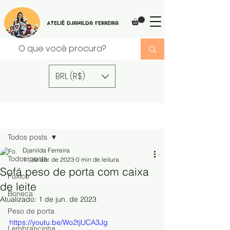
Ateliê Djanilda Ferreira
BRL (R$)
Post
Todos posts
Djanilda Ferreira
Todos posts
11 de abr. de 2023
0 min de leitura
Sofá peso de porta com caixa
Fuxico
de leite
Boneca
Atualizado:
1 de jun. de 2023
Peso de porta
https://youtu.be/Wo2tjUCA3Jg
Lembrancinha