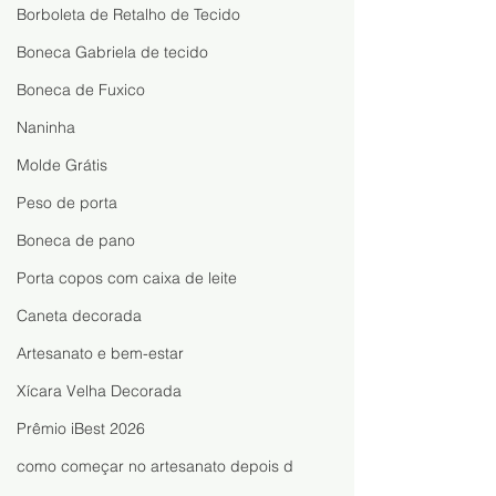
Fazer e Vender
a Fazer Essa Lin
Borboleta de Retalho de Tecido
de Reciclagem
Boneca Gabriela de tecido
Boneca de Fuxico
Naninha
Molde Grátis
Peso de porta
Boneca de pano
Porta copos com caixa de leite
Caneta decorada
Artesanato e bem-estar
Xícara Velha Decorada
Prêmio iBest 2026
como começar no artesanato depois d