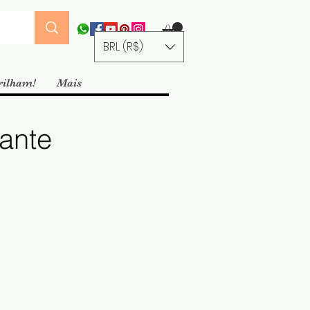
BRL (R$)
rilham!
Mais
rante