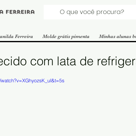
a Ferreira
anilda Ferreira
Molde grátis pimenta
Minhas alunas b
cido com lata de refrige
m/watch?v=XGhyozsK_uI&t=5s