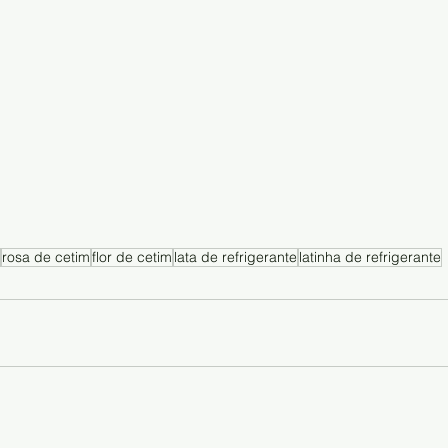
rosa de cetim
flor de cetim
lata de refrigerante
latinha de refrigerante