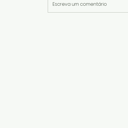
Escreva um comentário
Flor de lã feita com cotonete