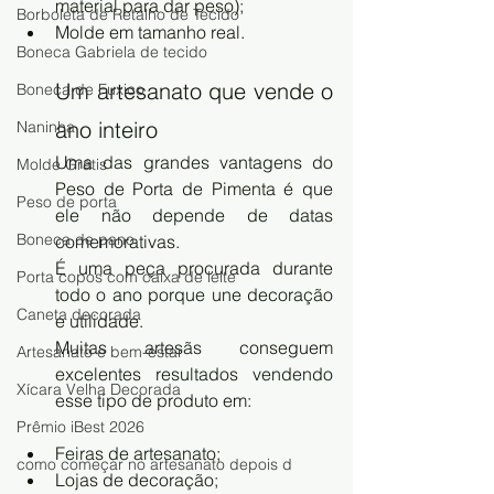
material para dar peso);
Borboleta de Retalho de Tecido
Molde em tamanho real.
Boneca Gabriela de tecido
Um artesanato que vende o 
Boneca de Fuxico
ano inteiro
Naninha
Uma das grandes vantagens do 
Molde Grátis
Peso de Porta de Pimenta é que 
Peso de porta
ele não depende de datas 
Boneca de pano
comemorativas.
É uma peça procurada durante 
Porta copos com caixa de leite
todo o ano porque une decoração 
Caneta decorada
e utilidade.
Muitas artesãs conseguem 
Artesanato e bem-estar
excelentes resultados vendendo 
Xícara Velha Decorada
esse tipo de produto em:
Prêmio iBest 2026
Feiras de artesanato;
como começar no artesanato depois d
Lojas de decoração;