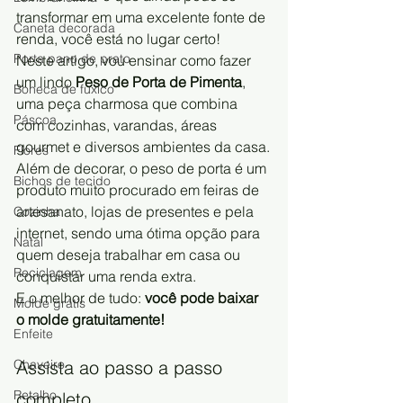
transformar em uma excelente fonte de 
Caneta decorada
renda, você está no lugar certo!
Porta pano de prato
Neste artigo, vou ensinar como fazer 
um lindo 
Peso de Porta de Pimenta
, 
Boneca de fuxico
uma peça charmosa que combina 
Páscoa
com cozinhas, varandas, áreas 
gourmet e diversos ambientes da casa.
Flores
Além de decorar, o peso de porta é um 
Bichos de tecido
produto muito procurado em feiras de 
artesanato, lojas de presentes e pela 
Cozinha
internet, sendo uma ótima opção para 
Natal
quem deseja trabalhar em casa ou 
Reciclagem
conquistar uma renda extra.
E o melhor de tudo: 
você pode baixar 
Molde grátis
o molde gratuitamente!
Enfeite
Chaveiro
Assista ao passo a passo 
Retalho
completo