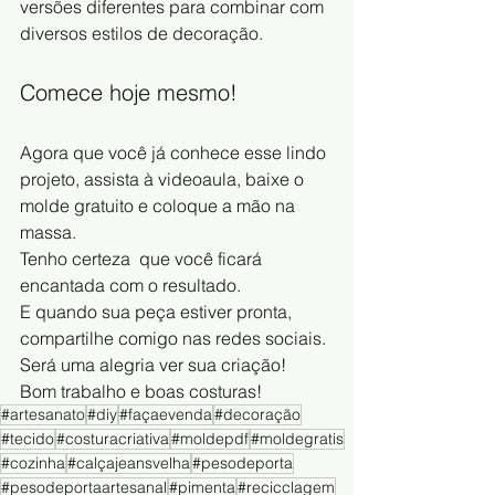
versões diferentes para combinar com 
diversos estilos de decoração.
Comece hoje mesmo!
Agora que você já conhece esse lindo 
projeto, assista à videoaula, baixe o 
molde gratuito e coloque a mão na 
massa.
Tenho certeza  que você ficará 
encantada com o resultado.
E quando sua peça estiver pronta, 
compartilhe comigo nas redes sociais. 
Será uma alegria ver sua criação!
Bom trabalho e boas costuras!
#artesanato
#diy
#façaevenda
#decoração
#tecido
#costuracriativa
#moldepdf
#moldegratis
#cozinha
#calçajeansvelha
#pesodeporta
#pesodeportaartesanal
#pimenta
#recicclagem