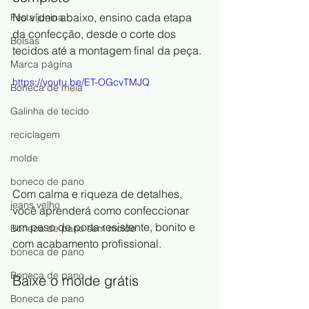
No vídeo abaixo, ensino cada etapa 
Festa junina
da confecção, desde o corte dos 
Bolsas
tecidos até a montagem final da peça.
Marca página
https://youtu.be/ET-OGcvTMJQ
Boneca de meia
Galinha de tecido
reciclagem
molde
boneco de pano
Com calma e riqueza de detalhes, 
jeans velho
você aprenderá como confeccionar 
um peso de porta resistente, bonito e 
Boneca de pano sem molde
com acabamento profissional.
boneca de pano
Boneca de pano
Baixe o molde grátis
Boneca de pano