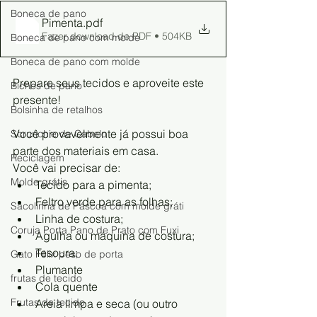
Boneca de pano
Pimenta
.pdf
Fazer download de PDF • 504KB
Boneca de pano com molde
Boneca de pano com molde
Prepare seus tecidos e aproveite este 
Bichos de pano
presente!
Bolsinha de retalhos
Você provavelmente já possui boa 
Scrunchie de Cabelo
parte dos materiais em casa.
Reciclagem
Você vai precisar de:
Molde grátis
Tecido para a pimenta;
Feltro verde para as folhas;
Sacolinha de Páscoa com molde gráti
Linha de costura;
Coruja Porta Pano de Prato com Fuxi
Agulha ou máquina de costura;
Tesoura;
Gato Félix peso de porta
Plumante
frutas de tecido
Cola quente
Frutas de tecido
Areia limpa e seca (ou outro 