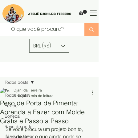
Ateliê Djanilda Ferreira
BRL (R$)
Post
Todos posts
Djanilda Ferreira
Todos posts
6 de jul.
3 min de leitura
Peso de Porta de Pimenta:
Fuxico
Aprenda a Fazer com Molde
Boneca
Grátis e Passo a Passo
Peso de porta
Se você procura um projeto bonito, 
fácil de fazer e que ainda pode se 
Lembrancinha