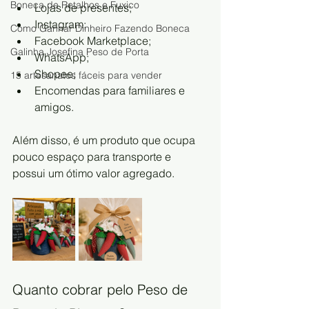
Boneca de Retalhos e Fuxico
Lojas de presentes;
Instagram;
Como Ganhar Dinheiro Fazendo Boneca
Facebook Marketplace;
Galinha Josefina Peso de Porta
WhatsApp;
Shopee;
15 artesanatos fáceis para vender
Encomendas para familiares e 
amigos.
Além disso, é um produto que ocupa 
pouco espaço para transporte e 
possui um ótimo valor agregado.
Quanto cobrar pelo Peso de 