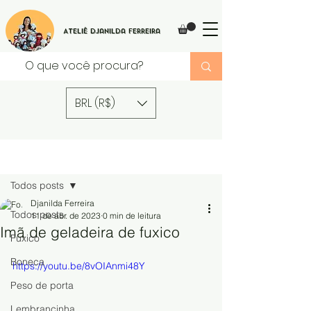
Ateliê Djanilda Ferreira
BRL (R$)
Post
Todos posts
Djanilda Ferreira
Todos posts
11 de abr. de 2023
0 min de leitura
Imã de geladeira de fuxico
Fuxico
Boneca
https://youtu.be/8vOIAnmi48Y
Peso de porta
Lembrancinha