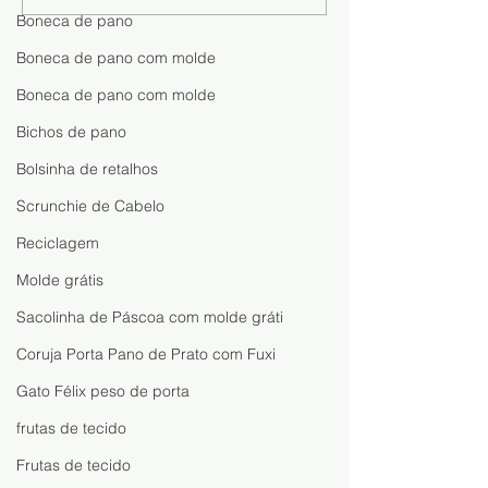
Fazer: Aprenda o Passo a
Dinheiro com a
Boneca de pano
Passo e Descubra Como
Sofia: Aprenda 
Boneca de pano com molde
Lucrar com Artesanato
uma Boneca Fáci
Rápida
Boneca de pano com molde
Bichos de pano
Bolsinha de retalhos
Scrunchie de Cabelo
Reciclagem
Molde grátis
Sacolinha de Páscoa com molde gráti
Coruja Porta Pano de Prato com Fuxi
Gato Félix peso de porta
frutas de tecido
Frutas de tecido