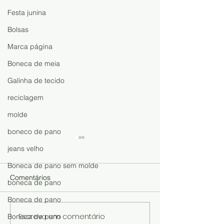
Festa junina
Bolsas
Marca página
Boneca de meia
Galinha de tecido
reciclagem
molde
boneco de pano
jeans velho
Boneca de pano sem molde
Comentários
boneca de pano
Boneca de pano
Escreva um comentário
Boneca de pano
Boneca de Meia Fácil de
Faça, Venda e 