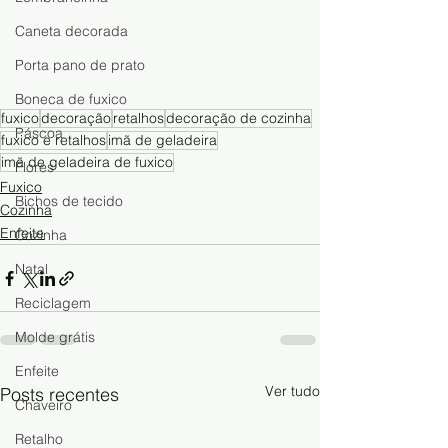
Caneta decorada
Porta pano de prato
Boneca de fuxico
fuxico
decoração
retalhos
decoração de cozinha
Páscoa
fuxico e retalhos
imã de geladeira
imã de geladeira de fuxico
Flores
Fuxico
Bichos de tecido
Cozinha
Enfeite
Cozinha
Natal
Reciclagem
Molde grátis
Enfeite
Ver tudo
Posts recentes
Chaveiro
Retalho