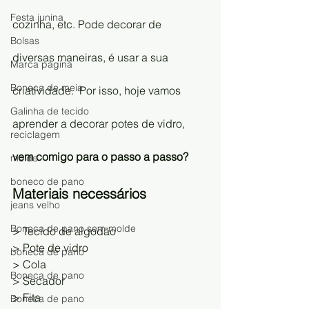
Festa junina
cozinha, etc. Pode decorar de 
Bolsas
diversas maneiras, é usar a sua 
Marca página
Boneca de meia
criatividade.  Por isso, hoje vamos 
Galinha de tecido
aprender a decorar potes de vidro, 
reciclagem
vem comigo para o passo a passo?
molde
boneco de pano
Materiais necessários
jeans velho
Boneca de pano sem molde
> Tecido de algodão 
> Pote de vidro 
boneca de pano
> Cola
Boneca de pano
> Secador 
> Fita 
Boneca de pano