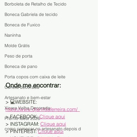
Borboleta de Retalho de Tecido
Boneca Gabriela de tecido
Boneca de Fuxico
Naninha
Molde Grátis
Peso de porta
Boneca de pano
Porta copos com caixa de leite
Onde me encontrar:
Caneta decorada
Artesanato e bem-estar
> 💻WEBSITE:   
Xícara Velha Decorada
https://www.djanildaferreira.com/  
> FACEBOOK: 
Clique aqui
Prêmio iBest 2026
> INSTAGRAM: 
Clique aqui
como começar no artesanato depois d
> PINTEREST: 
Clique aqui