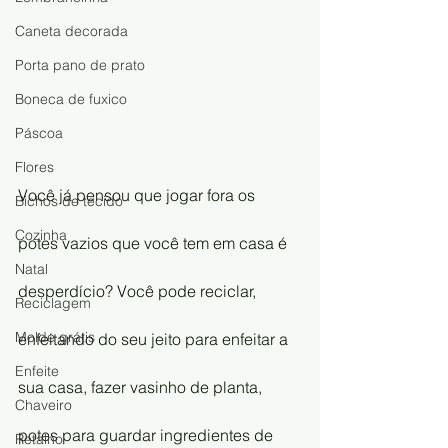
Caneta decorada
Porta pano de prato
Boneca de fuxico
Páscoa
Flores
Você já pensou que jogar fora os 
Bichos de tecido
Cozinha
potes vazios que você tem em casa é 
Natal
desperdício? Você pode reciclar, 
Reciclagem
Molde grátis
enfeitando do seu jeito para enfeitar a 
Enfeite
sua casa, fazer vasinho de planta, 
Chaveiro
potes para guardar ingredientes de 
Retalho