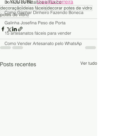
> YOUTUBE : 
Djanilda Ferreira
Boneca de Retalhos e Fuxico
decoração
ideias fáceis
decorar potes de vidro
Como Ganhar Dinheiro Fazendo Boneca
potes de vidro
Galinha Josefina Peso de Porta
15 artesanatos fáceis para vender
Como Vender Artesanato pelo WhatsAp
Ver tudo
Posts recentes