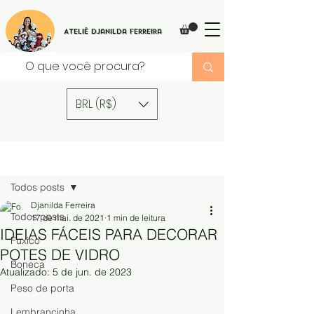
Ateliê Djanilda Ferreira
BRL (R$)
Post
Todos posts
Djanilda Ferreira
Todos posts
17 de mai. de 2021
1 min de leitura
IDEIAS FÁCEIS PARA DECORAR
Fuxico
POTES DE VIDRO
Boneca
Atualizado:
5 de jun. de 2023
Peso de porta
Lembrancinha