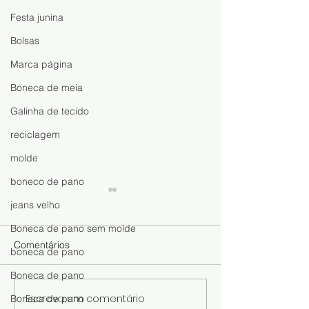
Festa junina
Bolsas
Marca página
Boneca de meia
Galinha de tecido
reciclagem
molde
boneco de pano
jeans velho
Boneca de pano sem molde
Comentários
boneca de pano
Boneca de pano
Escreva um comentário
Boneca de pano
Boneca de Meia Fácil de
Faça, Venda e 