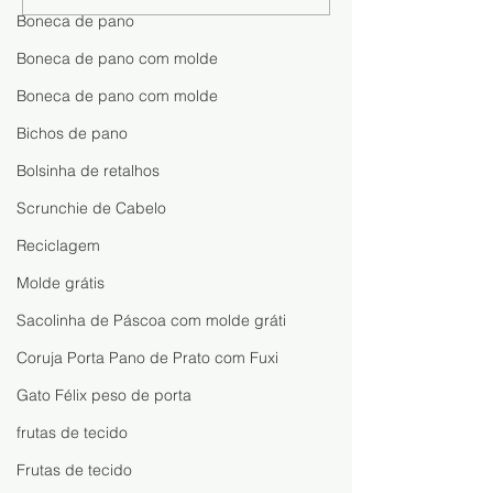
Fazer: Aprenda o Passo a
Dinheiro com a
Boneca de pano
Passo e Descubra Como
Sofia: Aprenda 
Boneca de pano com molde
Lucrar com Artesanato
uma Boneca Fáci
Rápida
Boneca de pano com molde
Bichos de pano
Bolsinha de retalhos
Scrunchie de Cabelo
Reciclagem
Molde grátis
Sacolinha de Páscoa com molde gráti
Coruja Porta Pano de Prato com Fuxi
Gato Félix peso de porta
frutas de tecido
Frutas de tecido