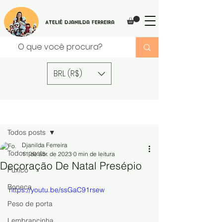
Ateliê Djanilda Ferreira
BRL (R$)
Post
Todos posts
Djanilda Ferreira
Todos posts
11 de abr. de 2023
0 min de leitura
Decoração De Natal Presépio
Fuxico
Boneca
https://youtu.be/ssGaC91rsew
Peso de porta
Lembrancinha