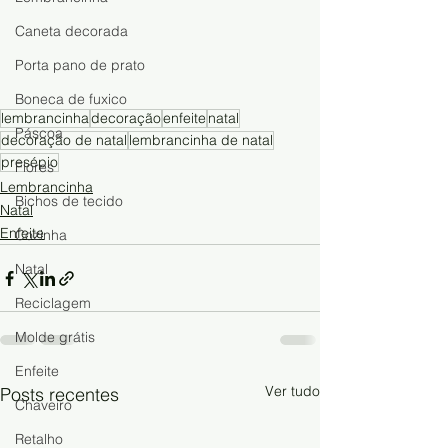
Caneta decorada
Porta pano de prato
Boneca de fuxico
lembrancinha
decoração
enfeite
natal
Páscoa
decoração de natal
lembrancinha de natal
presépio
Flores
Lembrancinha
Bichos de tecido
Natal
Enfeite
Cozinha
Natal
Reciclagem
Molde grátis
Enfeite
Ver tudo
Posts recentes
Chaveiro
Retalho