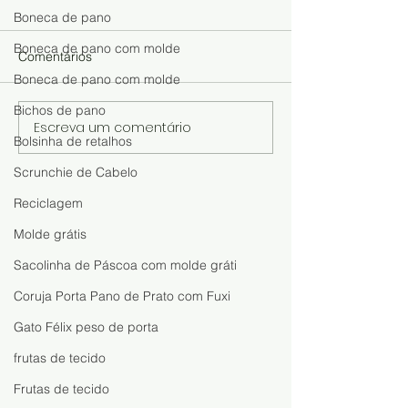
Boneca de pano
Boneca de pano com molde
Comentários
Boneca de pano com molde
Bichos de pano
Escreva um comentário
15 Artesanatos Fáceis
Galinha Josefin
Bolsinha de retalhos
para Fazer, Vender e
Porta: A Galinha
Ganhar Dinheiro em Casa
Encantar sua Ca
Scrunchie de Cabelo
Seus Clientes!
Reciclagem
Molde grátis
Sacolinha de Páscoa com molde gráti
Coruja Porta Pano de Prato com Fuxi
Gato Félix peso de porta
frutas de tecido
Frutas de tecido