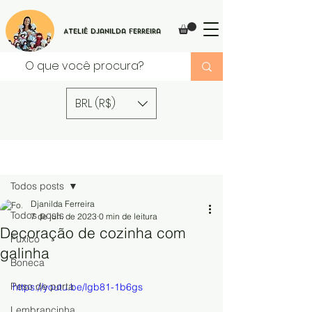
Ateliê Djanilda Ferreira
BRL (R$)
Post
Todos posts
Djanilda Ferreira
Todos posts
7 de jun. de 2023
0 min de leitura
Decoração de cozinha com
Fuxico
galinha
Boneca
Peso de porta
https://youtu.be/lgb81-1b6gs
Lembrancinha