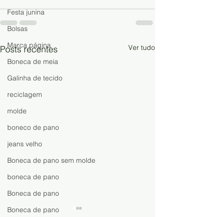
Festa junina
Bolsas
Marca página
Ver tudo
Posts recentes
Boneca de meia
Galinha de tecido
reciclagem
molde
boneco de pano
jeans velho
Boneca de pano sem molde
boneca de pano
Boneca de pano
Boneca de pano