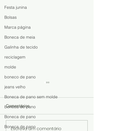
Festa junina
Bolsas
Marca página
Boneca de meia
Galinha de tecido
reciclagem
molde
boneco de pano
jeans velho
Boneca de pano sem molde
Comentários
boneca de pano
Boneca de pano
Boneca de pano
Escreva um comentário
Boneca de Meia Fácil de
Faça, Venda e 