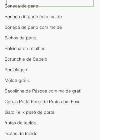
Fazer: Aprenda o Passo a
Dinheiro com a
Boneca de pano
Passo e Descubra Como
Sofia: Aprenda 
Boneca de pano com molde
Lucrar com Artesanato
uma Boneca Fáci
Rápida
Boneca de pano com molde
Bichos de pano
Bolsinha de retalhos
Scrunchie de Cabelo
Reciclagem
Molde grátis
Sacolinha de Páscoa com molde gráti
Coruja Porta Pano de Prato com Fuxi
Gato Félix peso de porta
frutas de tecido
Frutas de tecido