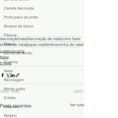
Caneta decorada
Porta pano de prato
Boneca de fuxico
Páscoa
decoração
natal
decoração de natal
como fazer
Flores
enfeite de natal
papai noel
lembrancinha de natal
Lembrancinha
Bichos de tecido
Natal
Cozinha
Enfeite
Natal
Reciclagem
Molde grátis
Enfeite
Ver tudo
Posts recentes
Chaveiro
Retalho