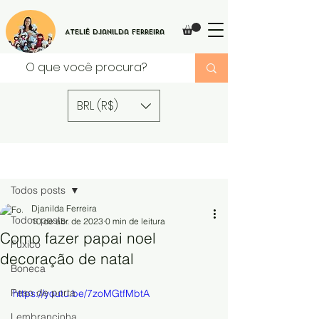
Ateliê Djanilda Ferreira
BRL (R$)
Post
Todos posts
Djanilda Ferreira
Todos posts
10 de abr. de 2023
0 min de leitura
Como fazer papai noel
Fuxico
decoração de natal
Boneca
Peso de porta
https://youtu.be/7zoMGtfMbtA
Lembrancinha