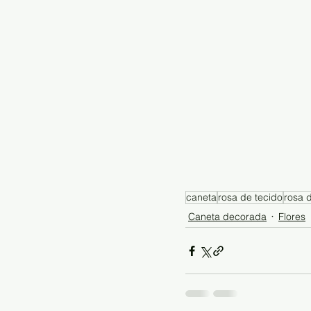
caneta
rosa de tecido
rosa 
Caneta decorada
Flores