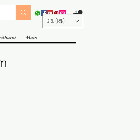
BRL (R$)
rilham!
Mais
im