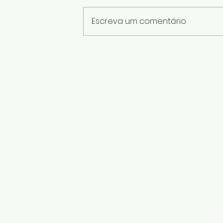
Escreva um comentário
Flor de lã feita com cotonete