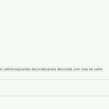
de cetim
rosa
caneta decorda
caneta decorada com rosa de cetim