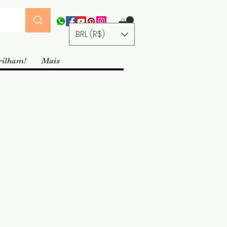
BRL (R$)
rilham!
Mais