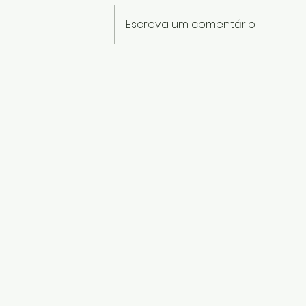
Escreva um comentário
Como Vender Artesanato
pelo WhatsApp e Transformar
Conversas em Vendas