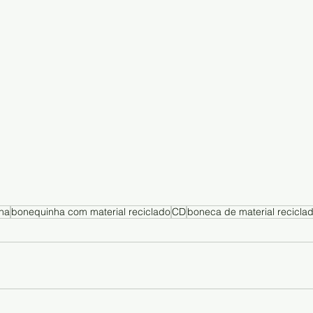
ha
bonequinha com material reciclado
CD
boneca de material recicla