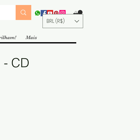
BRL (R$)
rilham!
Mais
 - CD