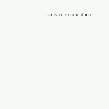
Escreva um comentário
Peso de Porta com Garrafa
PET: Aprenda a Fazer uma
Linda Peça com Reciclagem