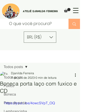
Ateliê Djanilda Ferreira
BRL (R$)
Post
Todos posts
Djanilda Ferreira
Todos posts
7 de jun. de 2023
0 min de leitura
Boneca porta laço com fuxico e
Fuxico
CD
Boneca
Peso de porta
https://youtu.be/4owcSVpT_OQ
Lembrancinha