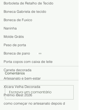
Borboleta de Retalho de Tecido
Boneca Gabriela de tecido
Boneca de Fuxico
Naninha
Molde Grátis
Peso de porta
Boneca de pano
Porta copos com caixa de leite
Caneta decorada
Comentários
Artesanato e bem-estar
Xícara Velha Decorada
Escreva um comentário
Artesanato com Latas e
Bonequinha Fei
Prêmio iBest 2026
Jeans: Ideia Fácil para
Caixa de Ovos:
como começar no artesanato depois d
Fazer e Vender
a Fazer Essa Lin
de Reciclagem