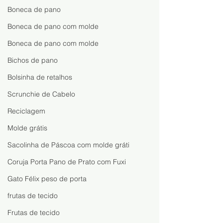
Boneca Encantadora
Sofia: Aprenda 
Boneca de pano
uma Boneca Fáci
Boneca de pano com molde
Rápida
Boneca de pano com molde
Bichos de pano
Bolsinha de retalhos
Scrunchie de Cabelo
Reciclagem
Molde grátis
Sacolinha de Páscoa com molde gráti
Coruja Porta Pano de Prato com Fuxi
Gato Félix peso de porta
frutas de tecido
Frutas de tecido