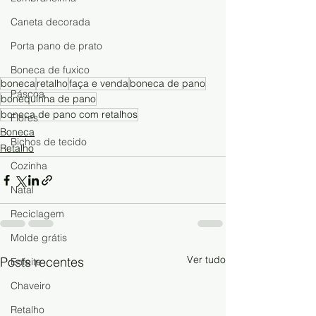
Caneta decorada
Porta pano de prato
Boneca de fuxico
boneca
retalho
faça e venda
boneca de pano
Páscoa
bonequinha de pano
boneca de pano com retalhos
Flores
Boneca
Bichos de tecido
Retalho
Cozinha
Natal
Reciclagem
Molde grátis
Ver tudo
Posts recentes
Enfeite
Chaveiro
Retalho