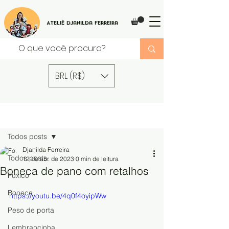
Ateliê Djanilda Ferreira
BRL (R$)
Post
Todos posts
Djanilda Ferreira
Todos posts
12 de abr. de 2023
0 min de leitura
Boneca de pano com retalhos
Fuxico
Boneca
https://youtu.be/4q0f4oyipWw
Peso de porta
Lembrancinha