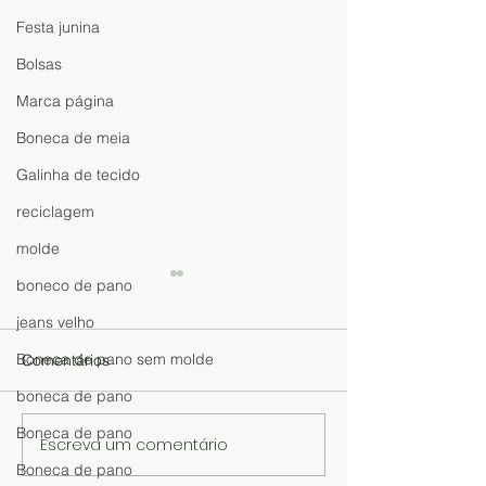
Festa junina
Bolsas
Marca página
Boneca de meia
Galinha de tecido
reciclagem
molde
boneco de pano
jeans velho
Boneca de pano sem molde
Comentários
boneca de pano
Boneca de pano
Escreva um comentário
Boneca Eloá de Pano:
Faça, Venda e 
Boneca de pano
Aprenda a Fazer Essa
Dinheiro com a