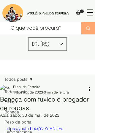
Ateliê Djanilda Ferreira
BRL (R$)
Post
Todos posts
Djanilda Ferreira
Todos posts
11 de abr. de 2023
0 min de leitura
Boneca com fuxico e pregador
Fuxico
de roupas
Boneca
Atualizado:
30 de mai. de 2023
Peso de porta
https://youtu.be/xjYZYuHNUFc
Lembrancinha