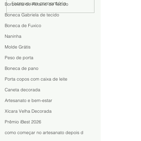
Escreva um comentário
Artesanato com Latas e
Bonequinha Fei
Borboleta de Retalho de Tecido
Jeans: Ideia Fácil para
Caixa de Ovos:
Boneca Gabriela de tecido
Fazer e Vender
a Fazer Essa Lin
de Reciclagem
Boneca de Fuxico
Naninha
Molde Grátis
Peso de porta
Boneca de pano
Porta copos com caixa de leite
Caneta decorada
Artesanato e bem-estar
Xícara Velha Decorada
Prêmio iBest 2026
como começar no artesanato depois d