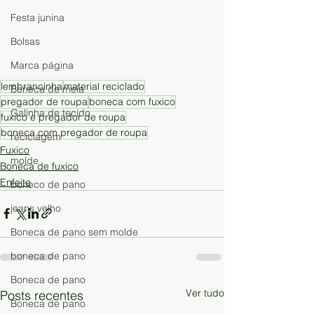
Festa junina
Bolsas
Marca página
lembrancinha
material reciclado
Boneca de meia
pregador de roupa
boneca com fuxico
Galinha de tecido
fuxico e pregador de roupa
boneca com pregador de roupa
reciclagem
Fuxico
molde
Boneca de fuxico
Enfeite
boneco de pano
jeans velho
Boneca de pano sem molde
boneca de pano
Boneca de pano
Ver tudo
Posts recentes
Boneca de pano