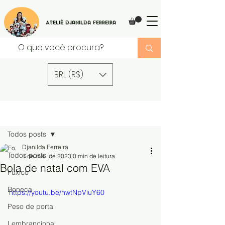
Ateliê Djanilda Ferreira
BRL (R$)
Post
Todos posts
Djanilda Ferreira
Todos posts
1 de mai. de 2023
0 min de leitura
Bola de natal com EVA
Fuxico
Boneca
https://youtu.be/hwtNpViuY60
Peso de porta
Lembrancinha