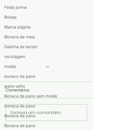
Festa junina
Bolsas
Marca página
Boneca de meia
Galinha de tecido
reciclagem
molde
boneco de pano
jeans velho
Comentários
Boneca de pano sem molde
boneca de pano
Escreva um comentário
Boneca de Meia Fácil de
Faça, Venda e 
Boneca de pano
Fazer: Aprenda o Passo a
Dinheiro com a
Boneca de pano
Passo e Descubra Como
Sofia: Aprenda 