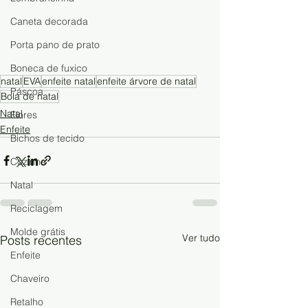
Caneta decorada
Porta pano de prato
Boneca de fuxico
natal
EVA
enfeite natal
enfeite árvore de natal
Páscoa
Bola de natal
Natal
Flores
Enfeite
Bichos de tecido
Cozinha
Natal
Reciclagem
Molde grátis
Ver tudo
Posts recentes
Enfeite
Chaveiro
Retalho