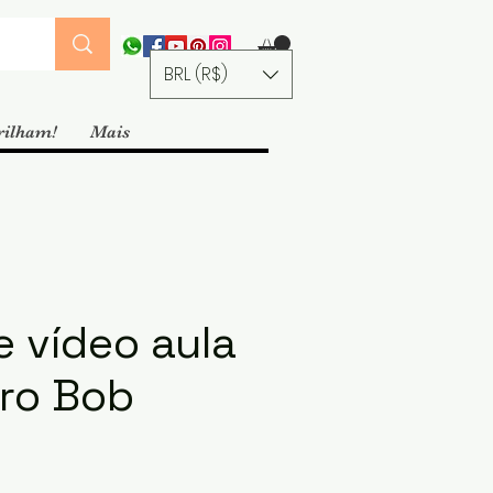
BRL (R$)
rilham!
Mais
e vídeo aula
ro Bob
ço