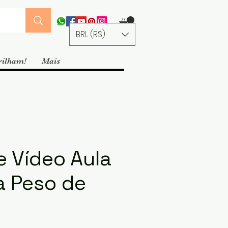
BRL (R$)
rilham!
Mais
e Vídeo Aula
a Peso de