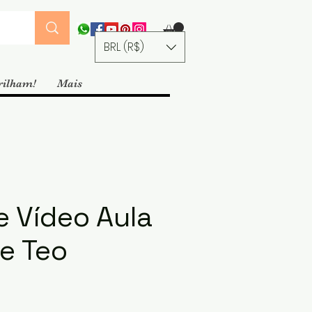
BRL (R$)
rilham!
Mais
e Vídeo Aula
te Teo
ço