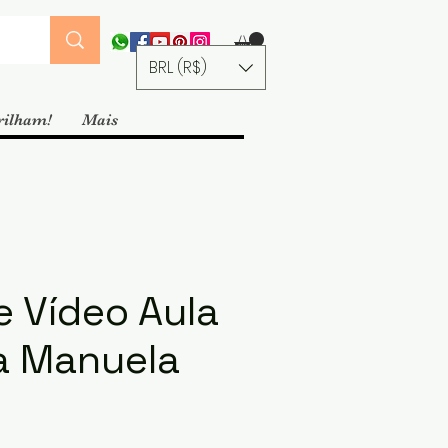
BRL (R$)
rilham!
Mais
e Vídeo Aula
a Manuela
ço