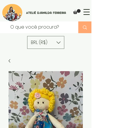
Ateliê Djanilda Ferreira
BRL (R$)