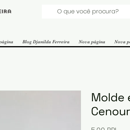
eira
página
Blog Djanilda Ferreira
Nova página
Nova p
Molde 
Cenour
Pre