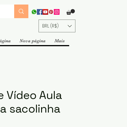
BRL (R$)
ágina
Nova página
Mais
e Vídeo Aula
a sacolinha
cio