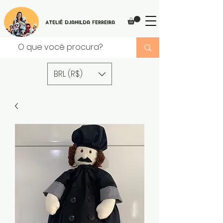
Ateliê Djanilda Ferreira
BRL (R$)