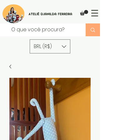
Ateliê Djanilda Ferreira
BRL (R$)