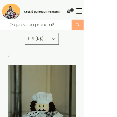
Ateliê Djanilda Ferreira
BRL (R$)