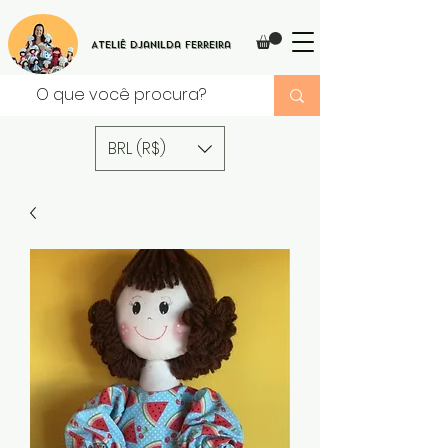
Ateliê Djanilda Ferreira
BRL (R$)