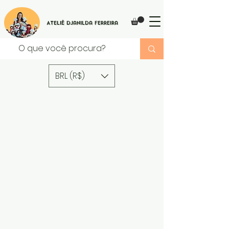
Ateliê Djanilda Ferreira
BRL (R$)