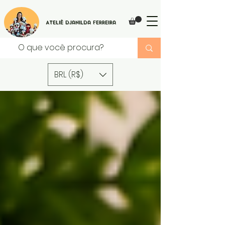
Ateliê Djanilda Ferreira
BRL (R$)